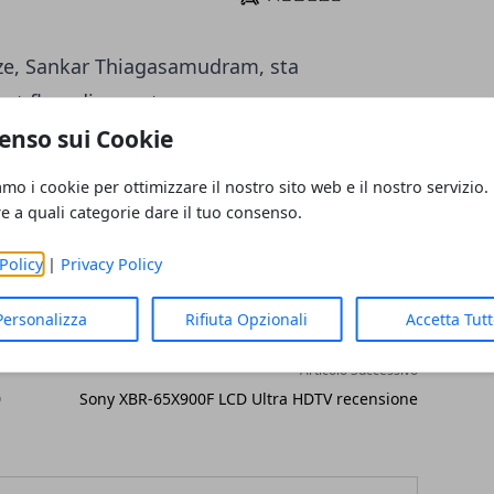
eze, Sankar Thiagasamudram, sta
t flyer di recente.
enso sui Cookie
amo i cookie per ottimizzare il nostro sito web e il nostro servizio.
re a quali categorie dare il tuo consenso.
Policy
|
Privacy Policy
Personalizza
Rifiuta Opzionali
Accetta Tut
Articolo Successivo
0
Sony XBR-65X900F LCD Ultra HDTV recensione