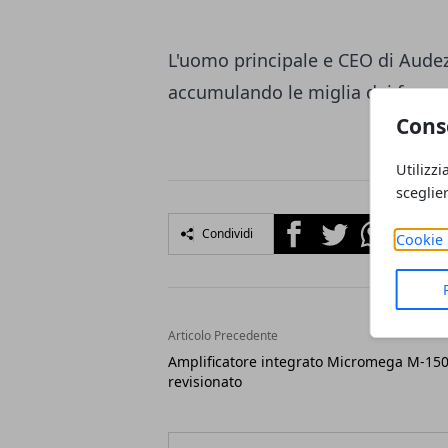
L'uomo principale e CEO di Aud
accumulando le miglia dei frequen
Cons
Utilizzi
sceglie
Facebook
Twitter
Whatsapp
Condividi
Cookie 
Articolo Precedente
Amplificatore integrato Micromega M-15
revisionato