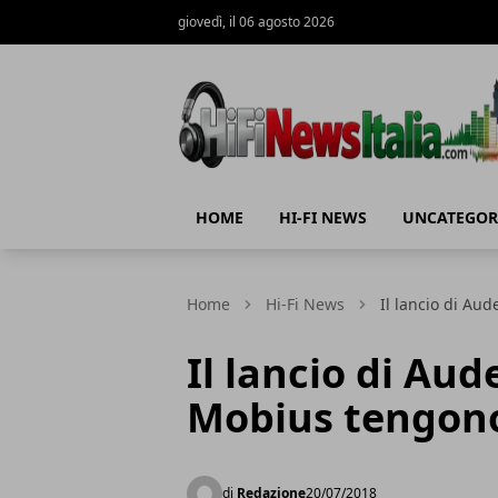
giovedì, il 06 agosto 2026
Hi-Fi News Italia
HOME
HI-FI NEWS
UNCATEGOR
Home
Hi-Fi News
Il lancio di Au
Il lancio di Aud
Mobius tengono
di
Redazione
20/07/2018