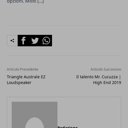
opzioni. Molti [...]
Facebook
Twitter
Whatsapp
Articolo Precedente
Articolo Successivo
Triangle Australe EZ
Il talento Mr. Cucuzza |
Loudspeaker
High End 2019
Redazione