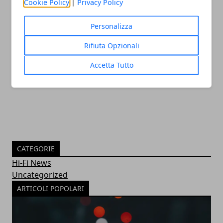
Cookie Policy
|
Privacy Policy
Personalizza
Rifiuta Opzionali
Come cambia la SEO nel 2023 e perché è
essenziale per la visibilità
Accetta Tutto
30/11/2022
CATEGORIE
Hi-Fi News
Uncategorized
ARTICOLI POPOLARI