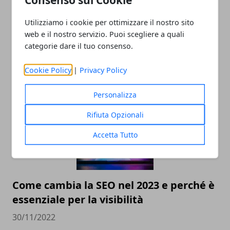
Utilizziamo i cookie per ottimizzare il nostro sito
web e il nostro servizio. Puoi scegliere a quali
Valutazione orologi Rolex online, come
categorie dare il tuo consenso.
scegliere il miglior compro Rolex online
Cookie Policy
|
Privacy Policy
23/05/2023
Personalizza
Rifiuta Opzionali
Accetta Tutto
Come cambia la SEO nel 2023 e perché è
essenziale per la visibilità
30/11/2022