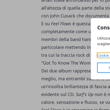
Brian stava affrontando per lo più
all'altezza di quella parte della s
con John Cusack che documenta il 
E su
Feel Flows
è questa essenza 
Cons
completamente come una band mat
Utilizzi
membri della band hanno suonato
sceglie
particolare mettendo in mostra i
tra cui la traccia rock di apertur
Cookie 
"Got To Know The Woman", "It's A
Dei due album rappresentati in 
meglio, ma entrambi suonano b
un'insolita brillantezza di fascia
evidente sul CD.
Surf's Up
non è m
calore, sensazione e flusso, se vu