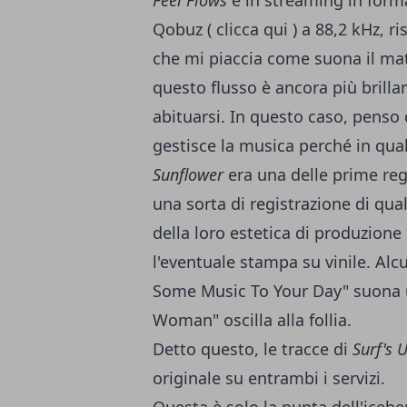
Feel Flows
è in streaming in form
Qobuz (
clicca qui
) a 88,2 kHz, r
che mi piaccia come suona il mate
questo flusso è ancora più brilla
abituarsi. In questo caso, penso
gestisce la musica perché in qu
Sunflower
era una delle prime reg
una sorta di registrazione di qual
della loro estetica di produzione 
l'eventuale stampa su vinile. Alcun
Some Music To Your Day" suona 
Woman" oscilla alla follia.
Detto questo, le tracce di
Surf's 
originale su entrambi i servizi.