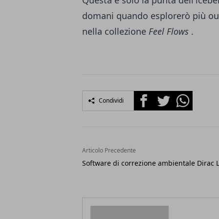
Questa è solo la punta dell'icebe
domani quando esplorerò più outt
nella collezione
Feel Flows
.
Facebook
Twitter
Whatsapp
Condividi
Articolo Precedente
Software di correzione ambientale Dirac L