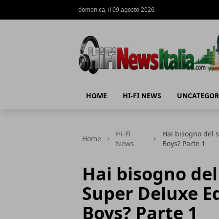
domenica, il 09 agosto 2026
Hi-Fi News Italia
HOME
HI-FI NEWS
UNCATEGOR
Hi-Fi
Hai bisogno del 
Home
News
Boys? Parte 1
Hai bisogno del
Super Deluxe Ed
Boys? Parte 1