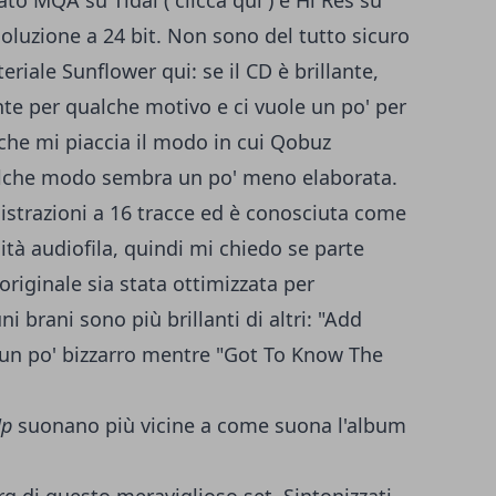
ato MQA su Tidal (
clicca qui
) e Hi Res su
isoluzione a 24 bit. Non sono del tutto sicuro
riale Sunflower qui: se il CD è brillante,
nte per qualche motivo e ci vuole un po' per
 che mi piaccia il modo in cui Qobuz
alche modo sembra un po' meno elaborata.
istrazioni a 16 tracce ed è conosciuta come
ità audiofila, quindi mi chiedo se parte
originale sia stata ottimizzata per
i brani sono più brillanti di altri: "Add
un po' bizzarro mentre "Got To Know The
Up
suonano più vicine a come suona l'album