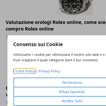
Valutazione orologi Rolex online, come sceg
compro Rolex online
23/05/2023
Consenso sui Cookie
Utilizziamo i cookie per ottimizzare il nostro sito web e il
Puoi scegliere a quali categorie dare il tuo consenso.
Cookie Policy
|
Privacy Policy
Personalizza
Come cambia la SEO nel 2023 e perché è ess
Rifiuta Opzionali
visibilità
Accetta Tutto
30/11/2022