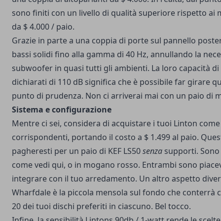
sono finiti con un livello di qualità superiore rispetto ai 
da $ 4.000 / paio.
Grazie in parte a una coppia di porte sul pannello poster
bassi solidi fino alla gamma di 40 Hz, annullando la nece
subwoofer in quasi tutti gli ambienti. La loro capacità di
dichiarati di 110 dB significa che è possibile far girare que
punto di prudenza. Non ci arriverai mai con un paio di m
Sistema e configurazione
Mentre ci sei, considera di acquistare i tuoi Linton come
corrispondenti, portando il costo a $ 1.499 al paio. Ques
pagheresti per un paio di KEF LS50
senza
supporti. Sono 
come vedi qui, o in mogano rosso. Entrambi sono piacevol
integrare con il tuo arredamento. Un altro aspetto diver
Wharfdale è la piccola mensola sul fondo che conterrà
20 dei tuoi dischi preferiti in ciascuno. Bel tocco.
Infine, la sensibilità Lintons 90db / 1-watt rende le scelt