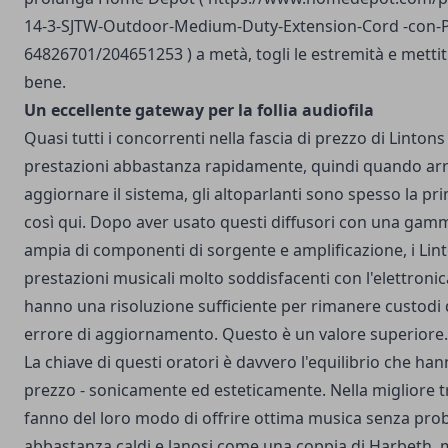
14-3-SJTW-Outdoor-Medium-Duty-Extension-Cord -con-P
64826701/204651253
) a metà,
togli
le estremità e
mettit
bene.
Un eccellente gateway per la follia audiofila
Quasi tutti i concorrenti nella fascia di prezzo di Linton
prestazioni abbastanza rapidamente, quindi quando arriv
aggiornare il sistema, gli altoparlanti sono spesso la pr
così qui. Dopo aver usato questi diffusori con una gam
ampia di componenti di sorgente e amplificazione, i Lin
prestazioni musicali molto soddisfacenti con l'elettronic
hanno una risoluzione sufficiente per rimanere custodi 
errore di aggiornamento. Questo è un valore superiore.
La chiave di questi oratori è davvero l'equilibrio che ha
prezzo - sonicamente ed esteticamente. Nella migliore t
fanno del loro modo di offrire ottima musica senza pro
abbastanza caldi e lanosi come una coppia di Harbeth, 