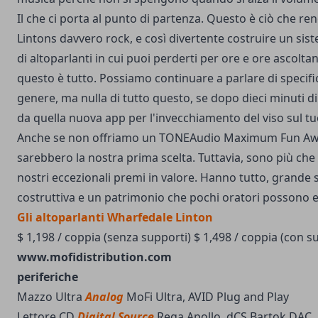
Il che ci porta al punto di partenza. Questo è ciò che re
Lintons davvero rock, e così divertente costruire un sist
di altoparlanti in cui puoi perderti per ore e ore ascolt
questo è tutto. Possiamo continuare a parlare di specifi
genere, ma nulla di tutto questo, se dopo dieci minuti di
da quella nuova app per l'invecchiamento del viso sul tu
Anche se non offriamo un TONEAudio Maximum Fun Awa
sarebbero la nostra prima scelta. Tuttavia, sono più che
nostri eccezionali premi in valore. Hanno tutto, grande 
costruttiva e un patrimonio che pochi oratori possono e
Gli altoparlanti Wharfedale Linton
$ 1,198 / coppia (senza supporti) $ 1,498 / coppia (con s
www.mofidistribution.com
periferiche
Mazzo Ultra
Analog
MoFi Ultra, AVID Plug and Play
Lettore CD
Digital Source
Rega Apollo, dCS Bartok DAC