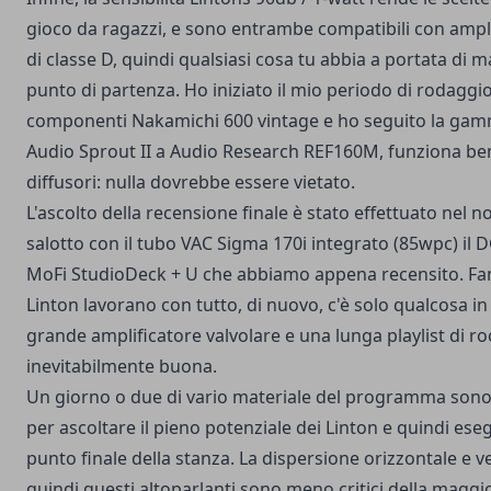
gioco da ragazzi, e sono entrambe compatibili con ampli
di classe D, quindi qualsiasi cosa tu abbia a portata di
punto di partenza. Ho iniziato il mio periodo di rodaggio
componenti Nakamichi 600 vintage e ho seguito la gamm
Audio Sprout II a Audio Research REF160M, funziona be
diffusori: nulla dovrebbe essere vietato.
L'ascolto della recensione finale è stato effettuato nel 
salotto con il tubo VAC Sigma 170i integrato (85wpc) il D
MoFi StudioDeck + U che abbiamo appena recensito. Fan
Linton lavorano con tutto, di nuovo, c'è solo qualcosa in 
grande amplificatore valvolare e una lunga playlist di ro
inevitabilmente buona.
Un giorno o due di vario materiale del programma sono 
per ascoltare il pieno potenziale dei Linton e quindi ese
punto finale della stanza. La dispersione orizzontale e ve
quindi questi altoparlanti sono meno critici della maggi