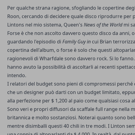
Per qualche strana ragione, sfogliando le copertine deg
Roon, cercando di decidere quale disco riprodurre per 
Lintons nel mio sistema, Queen's
News of the World
mi sa
Forse è che non ascolto davvero questo disco da anni, o
guardando l'episodio di
Family Guy in
cui Brian terrorizz
copertina dell'album, o forse è solo che questi altoparlan
ragionevoli di Wharfdale sono davvero rock. Si lo fanno. 
hanno avuto la possibilità di ascoltarli ai recenti spetta
intendo.
I relatori del budget sono pieni di compromessi perché c
che un designer può darti con un budget limitato, eppure
alla perfezione per $ 1,200 al paio come qualsiasi cosa 
Sono veri e propri diffusori da scaffale full range nella 
britannica e molto sostanziosi. Noterai quanto sono belli
mentre disimballi questi 40 chili in tre modi. I Linton
una coppia di altoparlanti da $ 4.000. In realtà, dal punto