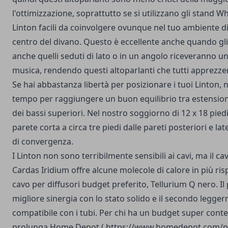
l'ottimizzazione, soprattutto se si utilizzano gli stand W
Linton facili da coinvolgere ovunque nel tuo ambiente di
centro del divano. Questo è eccellente anche quando gli 
anche quelli seduti di lato o in un angolo riceveranno u
musica, rendendo questi altoparlanti che tutti apprezze
Se hai abbastanza libertà per posizionare i tuoi Linton, 
tempo per raggiungere un buon equilibrio tra estensione
dei bassi superiori. Nel nostro soggiorno di 12 x 18 piedi,
parete corta a circa tre piedi dalle pareti posteriori e lat
di convergenza.
I Linton non sono terribilmente sensibili ai cavi, ma il ca
Cardas Iridium offre alcune molecole di calore in più ris
cavo per diffusori budget preferito, Tellurium Q nero. Il 
migliore sinergia con lo stato solido e il secondo legge
compatibile con i tubi. Per chi ha un budget super conte
prolunga Home Depot (
https://www.homedepot.com/p/Y