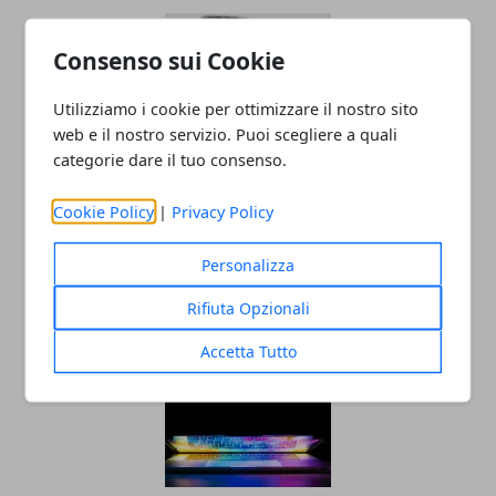
Consenso sui Cookie
Utilizziamo i cookie per ottimizzare il nostro sito
web e il nostro servizio. Puoi scegliere a quali
categorie dare il tuo consenso.
Valutazione orologi Rolex online, come
Cookie Policy
|
Privacy Policy
scegliere il miglior compro Rolex online
Personalizza
23/05/2023
Rifiuta Opzionali
Accetta Tutto