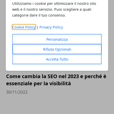
Utilizziamo i cookie per ottimizzare il nostro sito
Valutazione orologi Rolex online, come
web e il nostro servizio. Puoi scegliere a quali
scegliere il miglior compro Rolex online
categorie dare il tuo consenso.
23/05/2023
Cookie Policy
|
Privacy Policy
Personalizza
Rifiuta Opzionali
Accetta Tutto
Come cambia la SEO nel 2023 e perché è
essenziale per la visibilità
30/11/2022