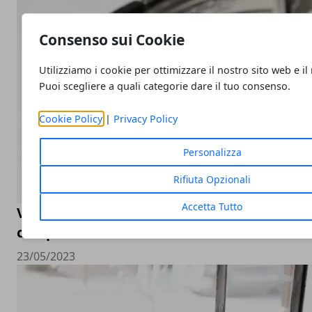
Consenso sui Cookie
Utilizziamo i cookie per ottimizzare il nostro sito web e il
Puoi scegliere a quali categorie dare il tuo consenso.
Cookie Policy
|
Privacy Policy
Personalizza
Rifiuta Opzionali
Accetta Tutto
Valutazione orologi Rolex online, come sceg
compro Rolex online
23/05/2023