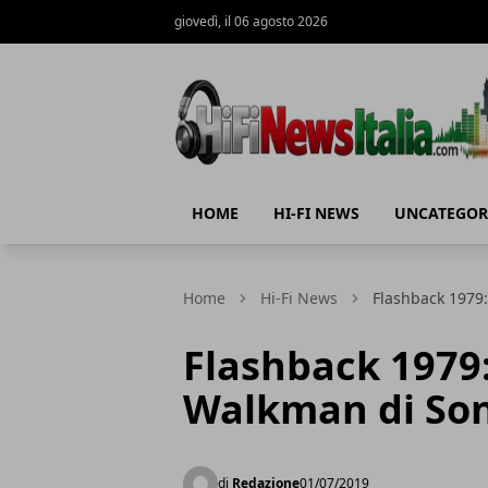
giovedì, il 06 agosto 2026
Hi-Fi News Italia
HOME
HI-FI NEWS
UNCATEGOR
Home
Hi-Fi News
Flashback 1979:
Flashback 1979:
Walkman di So
di
Redazione
01/07/2019