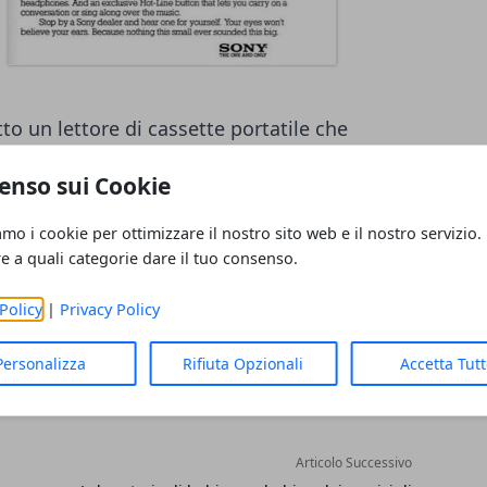
to un lettore di cassette portatile che
in cui il mondo ha sperimentato la musica
enso sui Cookie
amo i cookie per ottimizzare il nostro sito web e il nostro servizio.
re a quali categorie dare il tuo consenso.
Policy
|
Privacy Policy
Personalizza
Rifiuta Opzionali
Accetta Tut
Articolo Successivo