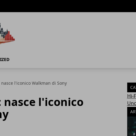
IZED
 nasce l'iconico Walkman di Sony
CA
Hi-
 nasce l'iconico
Unc
ny
AR