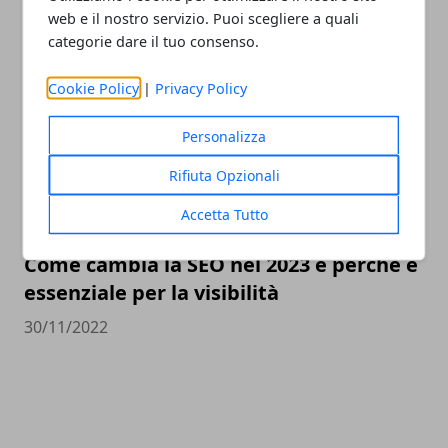
scegliere il miglior compro Rolex online
web e il nostro servizio. Puoi scegliere a quali
categorie dare il tuo consenso.
23/05/2023
Cookie Policy
|
Privacy Policy
Personalizza
Rifiuta Opzionali
Accetta Tutto
Come cambia la SEO nel 2023 e perché è
essenziale per la visibilità
30/11/2022