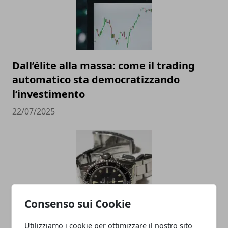
Dall’élite alla massa: come il trading
automatico sta democratizzando
l’investimento
22/07/2025
Consenso sui Cookie
Valutazione orologi Rolex online, come
Utilizziamo i cookie per ottimizzare il nostro sito