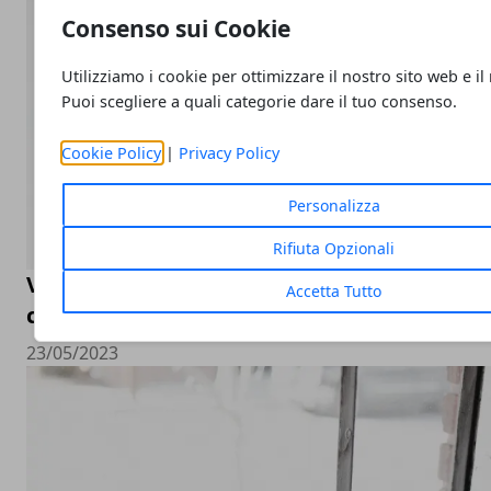
Consenso sui Cookie
Utilizziamo i cookie per ottimizzare il nostro sito web e il
Puoi scegliere a quali categorie dare il tuo consenso.
Cookie Policy
|
Privacy Policy
Personalizza
Rifiuta Opzionali
Valutazione orologi Rolex online, come sceg
Accetta Tutto
compro Rolex online
23/05/2023