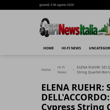
giovedì, il 06 agosto 2026
Hi-Fi News Italia
HOME
HI-FI NEWS
UNCATEGOR
Hi-Fi
ELENA RUEHR: SEI Q
Home
News
String Quartet-Borr
ELENA RUEHR: 
DELL'ACCORDO: 
Cypress String