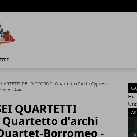
IZED
UARTETTI DELL'ACCORDO: Quartetto d'archi Cypress
CA
omeo - Avie
Hi-
Unc
SEI QUARTETTI
AR
Quartetto d'archi
 Quartet-Borromeo -