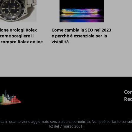
ione orologi Rolex
Come cambia la SEO nel 2023
 come scegliere il
e perché è essenziale per la
 compro Rolex online
visibilità
Con
Re
ica in quanto viene aggiornato senza alcuna periodicità. Non può pertanto consider
62 del 7 marzo 2001.