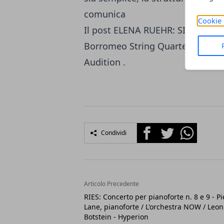
comunica
Cookie 
Il post
ELENA RUEHR: SIX STRING
Borromeo String Quartet - Avie è
Audition
.
Facebook
Twitter
Whatsapp
Condividi
Articolo Precedente
RIES: Concerto per pianoforte n. 8 e 9 - Pi
Lane, pianoforte / L'orchestra NOW / Leon
Botstein - Hyperion