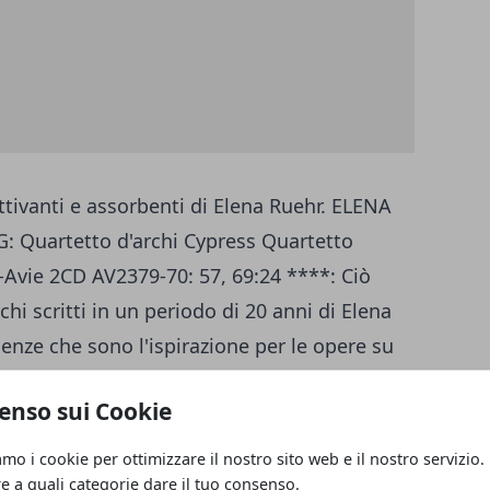
ttivanti e assorbenti di Elena Ruehr. ELENA
 Quartetto d'archi Cypress Quartetto
-Avie 2CD AV2379-70: 57, 69:24 ****: Ciò
chi scritti in un periodo di 20 anni di Elena
uenze che sono l'ispirazione per le opere su
bra fresca e nuova, ma allo stesso tempo
enso sui Cookie
nte fonte di fascino per l'amante della
a, Ruehr dice: "l'idea è che la superficie
amo i cookie per ottimizzare il nostro sito web e il nostro servizio.
ssa". La maggior parte di questi quartetti
re a quali categorie dare il tuo consenso.