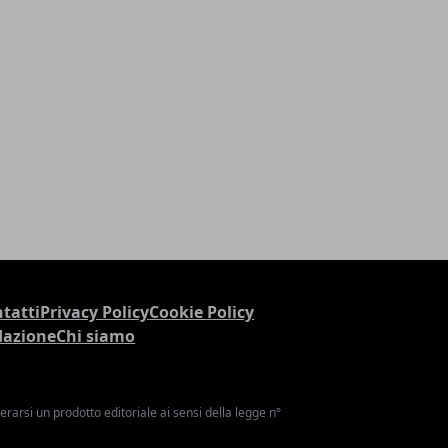
tatti
Privacy Policy
Cookie Policy
dazione
Chi siamo
arsi un prodotto editoriale ai sensi della legge n°