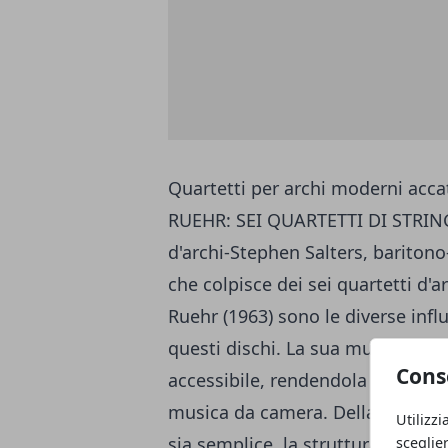
Quartetti per archi moderni acca
RUEHR: SEI QUARTETTI DI STRING:
d'archi-Stephen Salters, baritono
che colpisce dei sei quartetti d'ar
Ruehr (1963) sono le diverse infl
questi dischi. La sua musica sem
Cons
accessibile, rendendola una costa
musica da camera. Della sua music
Utilizzi
sia semplice, la struttura comple
sceglie