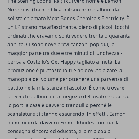
The Sterling Loons, Ra (il cui vero nome è Eamon
Nordquist) ha pubblicato il suo primo album da
solista chiamato Meat Bones Chemicals Electricity. È
un LP strano ma affascinante, pieno di piccoli tocchi
ordinati che eravamo soliti vedere trenta o quaranta
anni fa. Ci sono nove brevi canzoni pop qui, la
maggior parte tra due e tre minuti di lunghezza -
pensa a Costello's Get Happy tagliato a metà. La
produzione è piuttosto lo-fi e ho dovuto alzare la
manopola del volume per ottenere una parvenza di
battito nella mia stanza di ascolto. È come trovare
un vecchio album in un negozio dell'usato e quando
lo porti a casa è davvero tranquillo perché le
scanalature si stanno esaurendo. In effetti, Eamon
Ra mi ricorda davvero Emmit Rhodes con quella
consegna sincera ed educata, e la mia copia