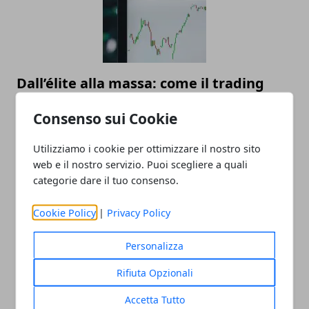
Dall’élite alla massa: come il trading
automatico sta democratizzando
Consenso sui Cookie
l’investimento
22/07/2025
Utilizziamo i cookie per ottimizzare il nostro sito
web e il nostro servizio. Puoi scegliere a quali
categorie dare il tuo consenso.
Cookie Policy
|
Privacy Policy
Personalizza
Rifiuta Opzionali
Valutazione orologi Rolex online, come
Accetta Tutto