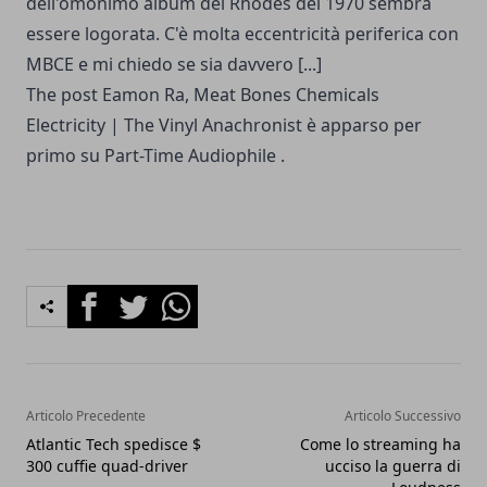
dell'omonimo album del Rhodes del 1970 sembra
essere logorata. C'è molta eccentricità periferica con
MBCE e mi chiedo se sia davvero [...]
The post
Eamon Ra, Meat Bones Chemicals
Electricity | The Vinyl Anachronist è
apparso per
primo su
Part-Time Audiophile
.
Facebook
Twitter
Whatsapp
Articolo Precedente
Articolo Successivo
Atlantic Tech spedisce $
Come lo streaming ha
300 cuffie quad-driver
ucciso la guerra di