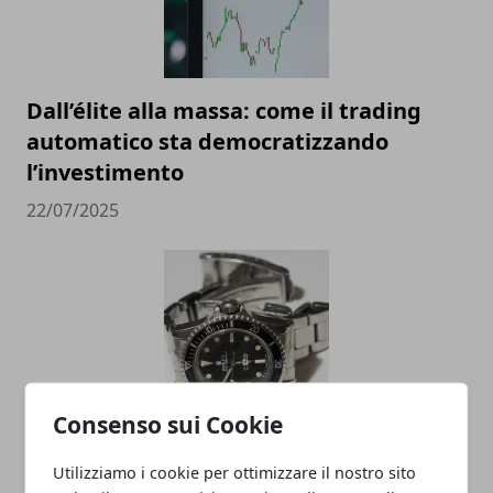
Dall’élite alla massa: come il trading
automatico sta democratizzando
l’investimento
22/07/2025
Consenso sui Cookie
Valutazione orologi Rolex online, come
Utilizziamo i cookie per ottimizzare il nostro sito
scegliere il miglior compro Rolex online