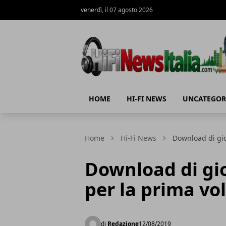
venerdì, il 07 agosto 2026
Hi-Fi News Italia
HOME
HI-FI NEWS
UNCATEGOR
Home
Hi-Fi News
Download di gio
Download di gio
per la prima vo
di
Redazione
12/08/2019