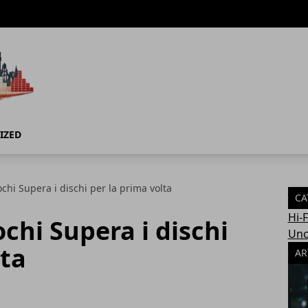
IZED
chi Supera i dischi per la prima volta
CA
Hi-
chi Supera i dischi
Unc
lta
AR