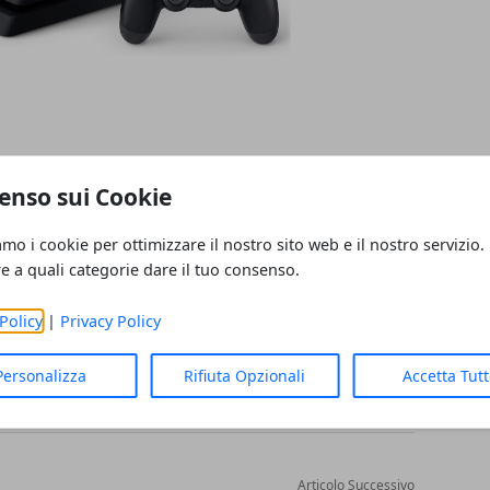
e potrebbe perdere lentamente terreno ma è
enso sui Cookie
ayStation 4 di Sony.
amo i cookie per ottimizzare il nostro sito web e il nostro servizio.
re a quali categorie dare il tuo consenso.
Policy
|
Privacy Policy
Personalizza
Rifiuta Opzionali
Accetta Tut
Articolo Successivo