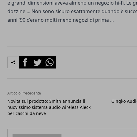
e grandi dimensioni aveva almeno un negozio hi-fi. Le g
dozzine ... Non sono sicuro esattamente quando è succ
anni '90 c'erano molti meno negozi di prima ...
Facebook
Twitter
Whatsapp
Articolo Precedente
Novità sul prodotto: Smith annuncia il
Gingko Audio
nuovissimo sistema audio wireless Aleck
per caschi da neve