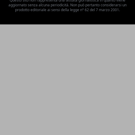
Questo sito non rappresenta una testata giornalistica in quanto viene
aggiornato senza alcuna periodicità. Non può pertanto considerarsi un
prodotto editoriale ai sensi della legge n° 62 del 7 marzo 2001.