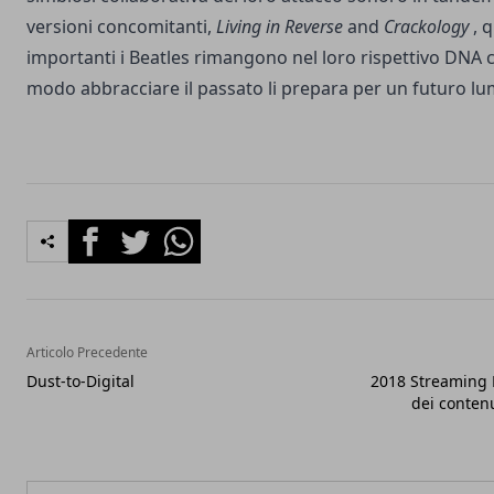
versioni concomitanti,
Living in Reverse
and
Crackology
, 
importanti i Beatles rimangono nel loro rispettivo DNA c
modo abbracciare il passato li prepara per un futuro l
Facebook
Twitter
Whatsapp
Articolo Precedente
Dust-to-Digital
2018 Streaming M
dei contenu