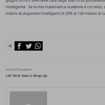
giugno 2018 il
24% delle case degli Stati Uniti possedev
intelligente
. Se la mia matematica scadente è corretta, si
milioni di dispositivi intelligenti (il
25% di 126 milioni di c
Facebook
Twitter
Whatsapp
Articolo Precedente
CAF 2018: Marc's Wrap-Up