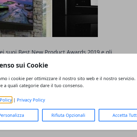
dei suoi Best New Product Awards 2019 e gli
ei prodotti. I premi riconoscono l'eccellenza
enso sui Cookie
che il prodotto offre agli integratori e ai
amo i cookie per ottimizzare il nostro sito web e il nostro servizio.
re a quali categorie dare il tuo consenso.
Policy
|
Privacy Policy
Personalizza
Rifiuta Opzionali
Accetta Tut