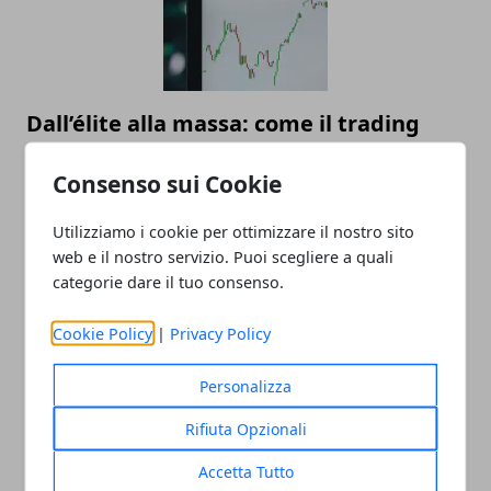
Dall’élite alla massa: come il trading
automatico sta democratizzando
Consenso sui Cookie
l’investimento
22/07/2025
Utilizziamo i cookie per ottimizzare il nostro sito
web e il nostro servizio. Puoi scegliere a quali
categorie dare il tuo consenso.
Cookie Policy
|
Privacy Policy
Personalizza
Rifiuta Opzionali
Valutazione orologi Rolex online, come
Accetta Tutto
scegliere il miglior compro Rolex online