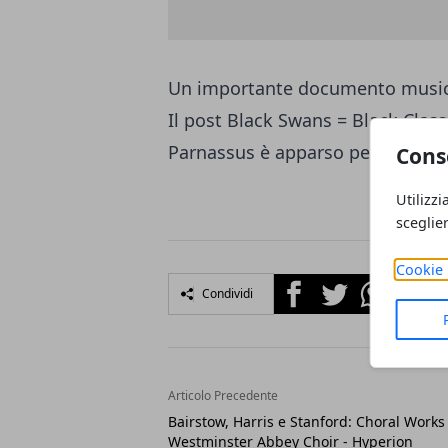
Un importante documento music
Il post
Black Swans = Black Class
Parnassus è
apparso per primo 
Cons
Utilizzi
sceglie
Cookie 
Facebook
Twitter
Whatsapp
Condividi
Articolo Precedente
Bairstow, Harris e Stanford: Choral Works 
Westminster Abbey Choir - Hyperion