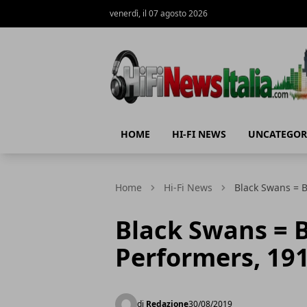
venerdì, il 07 agosto 2026
Hi-Fi News Italia
HOME
HI-FI NEWS
UNCATEGOR
Home
Hi-Fi News
Black Swans = B
Black Swans = B
Performers, 191
di
Redazione
30/08/2019