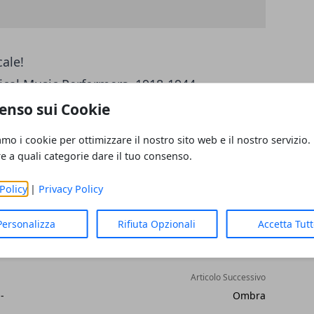
ale!
ical Music Performers, 1918-1944 -
su
Audiophile Audition
.
enso sui Cookie
amo i cookie per ottimizzare il nostro sito web e il nostro servizio.
re a quali categorie dare il tuo consenso.
Policy
|
Privacy Policy
Personalizza
Rifiuta Opzionali
Accetta Tut
Articolo Successivo
-
Ombra