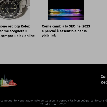
ione orologi Rolex
Come cambia la SEO nel 2023
 come scegliere il
e perché è essenziale per la
 compro Rolex online
visibilità
Con
Re
ica in quanto viene aggiornato senza alcuna periodicità. Non può pertanto consider
62 del 7 marzo 2001.