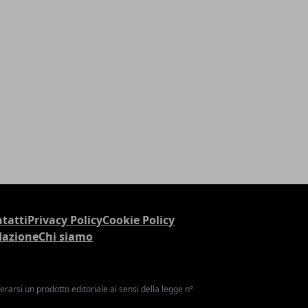
tatti
Privacy Policy
Cookie Policy
dazione
Chi siamo
arsi un prodotto editoriale ai sensi della legge n°