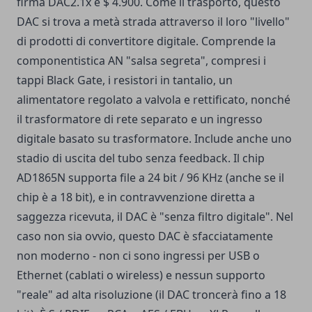
firma DAC2.1x è $ 4.900. Come il trasporto, questo
DAC si trova a metà strada attraverso il loro "livello"
di prodotti di convertitore digitale. Comprende la
componentistica AN "salsa segreta", compresi i
tappi Black Gate, i resistori in tantalio, un
alimentatore regolato a valvola e rettificato, nonché
il trasformatore di rete separato e un ingresso
digitale basato su trasformatore. Include anche uno
stadio di uscita del tubo senza feedback. Il chip
AD1865N supporta file a 24 bit / 96 KHz (anche se il
chip è a 18 bit), e in contravvenzione diretta a
saggezza ricevuta, il DAC è "senza filtro digitale". Nel
caso non sia ovvio, questo DAC è sfacciatamente
non moderno - non ci sono ingressi per USB o
Ethernet (cablati o wireless) e nessun supporto
"reale" ad alta risoluzione (il DAC troncerà fino a 18