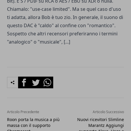
bit). È S / PDIF su RCA o AES / EBU su XLR o nulla.
Chiamalo: "use-case limited". Ma se quel caso d'uso
ti adatta, allora Bob è tuo zio. In generale, il suono di
questo DAC è "caldo" al confine con "romantico".
Sospetto che altri recensori preferiranno i termini
"analogico" o "musicale", [...]
Facebook
Twitter
Whatsapp
Articolo Precedente
Articolo Successivo
Roon porta la musica a più
Nuovi ricevitori Slimline
massa con il supporto
Marantz Aggiungi