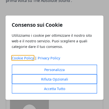
prima volta su
The Absolute Sound
.
Consenso sui Cookie
Facebook
Twitter
Whatsapp
Utilizziamo i cookie per ottimizzare il nostro sito
web e il nostro servizio. Puoi scegliere a quali
categorie dare il tuo consenso.
Cookie Policy
|
Privacy Policy
Articolo Precedente
Articolo Successivo
ReTales #16: Prezzi e
La Warner Chappell
Personalizza
pazienza
acquisisce David Bowie
Music
Rifiuta Opzionali
Accetta Tutto