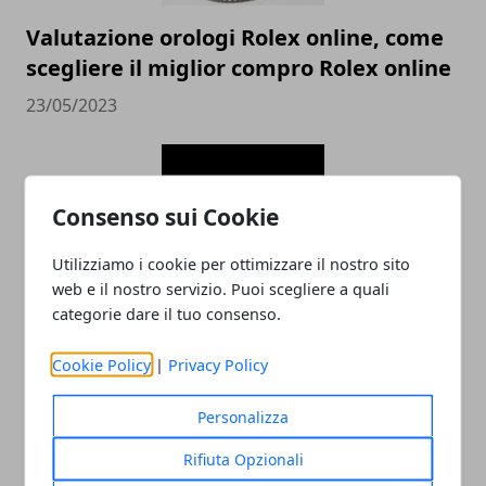
Valutazione orologi Rolex online, come
scegliere il miglior compro Rolex online
23/05/2023
Consenso sui Cookie
Utilizziamo i cookie per ottimizzare il nostro sito
web e il nostro servizio. Puoi scegliere a quali
categorie dare il tuo consenso.
Come cambia la SEO nel 2023 e perché è
Cookie Policy
|
Privacy Policy
essenziale per la visibilità
30/11/2022
Personalizza
Rifiuta Opzionali