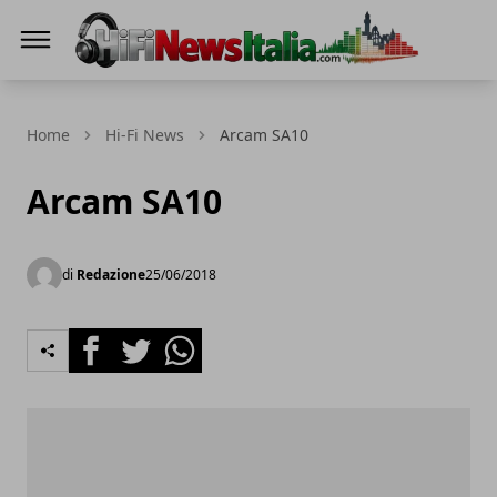
Hi-Fi News Italia
Home
Hi-Fi News
Arcam SA10
Arcam SA10
di
Redazione
25/06/2018
Facebook
Twitter
Whatsapp