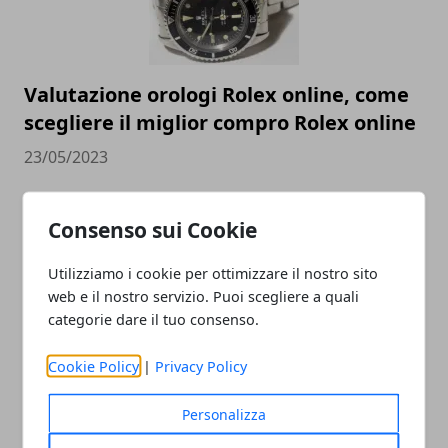
Valutazione orologi Rolex online, come
scegliere il miglior compro Rolex online
23/05/2023
Consenso sui Cookie
Utilizziamo i cookie per ottimizzare il nostro sito
web e il nostro servizio. Puoi scegliere a quali
categorie dare il tuo consenso.
Cookie Policy
|
Privacy Policy
Come cambia la SEO nel 2023 e perché è
essenziale per la visibilità
Personalizza
30/11/2022