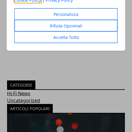
Personalizza
Come cambia la SEO nel 2023 e perché è
Rifiuta Opzionali
essenziale per la visibilità
Accetta Tutto
30/11/2022
CATEGORIE
Hi-Fi News
Uncategorized
ARTICOLI POPOLARI