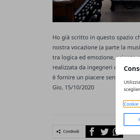
Ho già
scritto in questo spazio
ch
nostra vocazione (a parte la music
tra logica ed emozione, scienza e 
realizzata da ingegneri che applic
Cons
è fornire un piacere sensuale. Ent
Utilizzi
Gio, 15/10/2020
sceglie
Cookie 
Facebook
Twitter
Whatsapp
Condividi