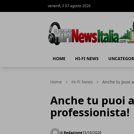
venerdì, il 07 agosto 2026
Hi-Fi News Italia
HOME
HI-FI NEWS
UNCATEGOR
Home
Hi-Fi News
Anche tu puoi a
Anche tu puoi 
professionista!
di
Redazione
15/10/2020