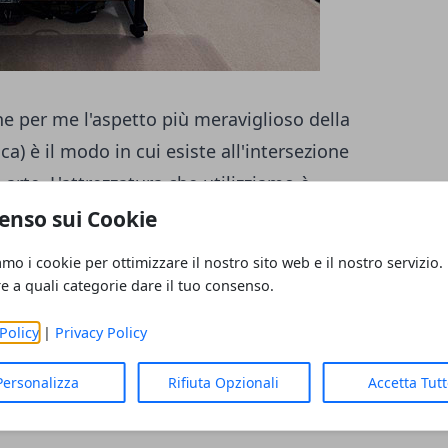
e per me l'aspetto più meraviglioso della
a) è il modo in cui esiste all'intersezione
arte. L'attrezzatura che utilizziamo è
ano principi scientifici, ma il suo obiettivo
enso sui Cookie
rambi i punti di vista sono validi.
amo i cookie per ottimizzare il nostro sito web e il nostro servizio.
re a quali categorie dare il tuo consenso.
Policy
|
Privacy Policy
Personalizza
Rifiuta Opzionali
Accetta Tut