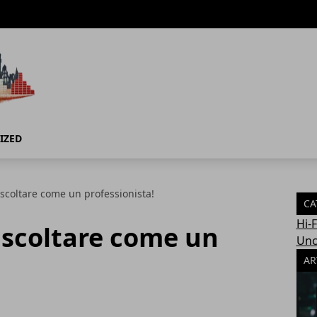
IZED
scoltare come un professionista!
CA
Hi-
ascoltare come un
Unc
AR