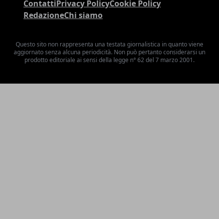
Contatti
Privacy Policy
Cookie Policy
Redazione
Chi siamo
Questo sito non rappresenta una testata giornalistica in quanto viene
aggiornato senza alcuna periodicità. Non può pertanto considerarsi un
prodotto editoriale ai sensi della legge n° 62 del 7 marzo 2001.