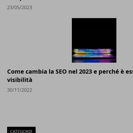
23/05/2023
Come cambia la SEO nel 2023 e perché è ess
visibilità
30/11/2022
CATEGORIE