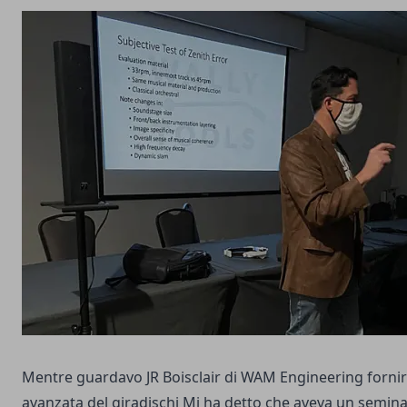
Mentre guardavo JR Boisclair di WAM Engineering forni
avanzata del giradischi Mi ha detto che aveva un semin