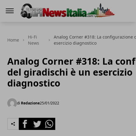
Hi-Fi News Italia
Hi-Fi
Analog Corner #318: La configurazione d
Home
News
esercizio diagnostico
Analog Corner #318: La con
del giradischi è un esercizio
diagnostico
di
Redazione
25/01/2022
Facebook
Twitter
Whatsapp