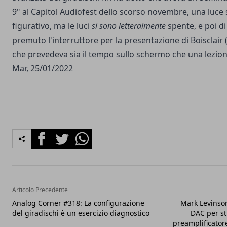
9" al Capitol Audiofest dello scorso novembre, una luce 
figurativo, ma le luci
si sono
letteralmente
spente, e poi d
premuto l'interruttore per la presentazione di Boisclair (
che prevedeva sia il tempo sullo schermo che una lezion
Mar, 25/01/2022
Facebook
Twitter
Whatsapp
Articolo Precedente
Analog Corner #318: La configurazione
Mark Levinson
del giradischi è un esercizio diagnostico
DAC per st
preamplificator