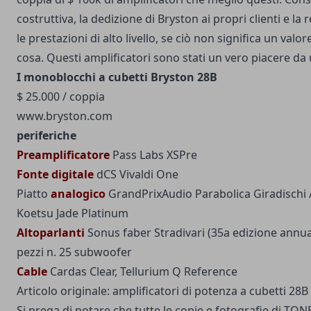
costruttiva, la dedizione di Bryston ai propri clienti e la 
le prestazioni di alto livello, se ciò non significa un valo
cosa. Questi amplificatori sono stati un vero piacere da 
I monoblocchi a cubetti Bryston 28B
$ 25.000 / coppia
www.bryston.com
periferiche
Preamplificatore
Pass Labs XSPre
Fonte digitale
dCS Vivaldi One
Piatto
analogico
GrandPrixAudio Parabolica Giradischi /
Koetsu Jade Platinum
Altoparlanti
Sonus faber Stradivari (35a edizione annua
pezzi n. 25 subwoofer
Cable
Cardas Clear, Tellurium Q Reference
Articolo originale:
amplificatori di potenza a cubetti 28B
Si prega di notare che tutte le copie e fotografie di TO