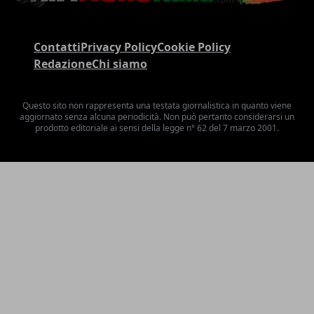
Contatti
Privacy Policy
Cookie Policy
Redazione
Chi siamo
Questo sito non rappresenta una testata giornalistica in quanto viene
aggiornato senza alcuna periodicità. Non può pertanto considerarsi un
prodotto editoriale ai sensi della legge n° 62 del 7 marzo 2001.