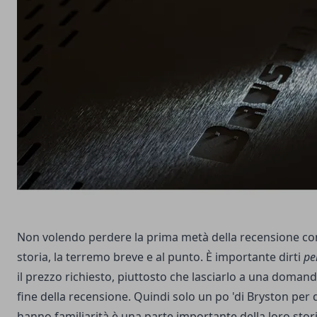
Non volendo perdere la prima metà della recensione con
storia, la terremo breve e al punto. È importante dirti
pe
il prezzo richiesto, piuttosto che lasciarlo a una domand
fine della recensione. Quindi solo un po 'di Bryston per q
hanno familiarità è una parte importante della loro stori