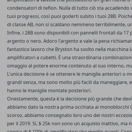
condensatori di teflon. Nulla di tutto ciò sta accadendo 
tuoi progressi, così puoi goderti subito i tuoi 28B. Poich
di classe AB, non si scaldano nemmeno terribilmente, un
Infine, i 28B sono disponibili con pannelli frontali da 17 pol
argento o nero. Adoro l'argento e vale la pena richiamar
fantastico lavoro che Bryston ha svolto nella macchina 
amplificatori a cubetti. È una straordinaria combinazion
omaggio al potere enorme contenuto al suo interno, m
L'unica decisione è se ottenere le maniglie anteriori o
grandi senza, ma sono molto più facili da maneggiare, e
hanno le maniglie montate posteriori.
Onestamente, questa è la decisione più grande che dev
abbiamo dato la nostra prima occhiata ai monoblocchi 
scorso, abbiamo consegnato loro uno dei nostri eccezi
per il 2019. Sì, $ 25k non sono un acquisto inattivo, ma 
coppia di $ 100k di amplificatori che meglio questi. Con