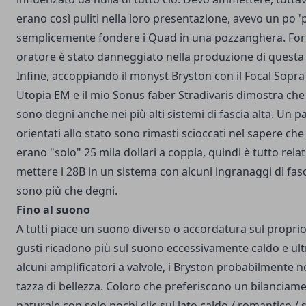
erano così puliti nella loro presentazione, avevo un po '
semplicemente fondere i Quad in una pozzanghera. Fo
oratore è stato danneggiato nella produzione di questa
Infine, accoppiando il monyst Bryston con il Focal Sopra 3
Utopia EM e il mio Sonus faber Stradivaris dimostra che 
sono degni anche nei più alti sistemi di fascia alta. Un pa
orientati allo stato sono rimasti scioccati nel sapere che
erano "solo" 25 mila dollari a coppia, quindi è tutto relat
mettere i 28B in un sistema con alcuni ingranaggi di fas
sono più che degni.
Fino al suono
A tutti piace un suono diverso o accordatura sul proprio 
gusti ricadono più sul suono eccessivamente caldo e ul
alcuni amplificatori a valvole, i Bryston probabilmente 
tazza di bellezza. Coloro che preferiscono un bilanciam
naturale con solo pochi clic sul lato caldo / romantico 