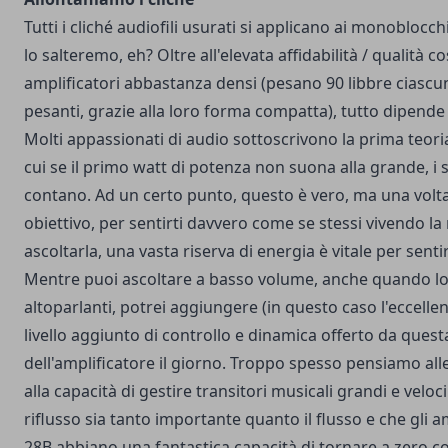
Tutti i cliché audiofili usurati si applicano ai monoblocc
lo salteremo, eh? Oltre all'elevata affidabilità / qualità co
amplificatori abbastanza densi (pesano 90 libbre ciascu
pesanti, grazie alla loro forma compatta), tutto dipende
Molti appassionati di audio sottoscrivono la prima teori
cui se il primo watt di potenza non suona alla grande, i 
contano. Ad un certo punto, questo è vero, ma una volt
obiettivo, per sentirti davvero come se stessi vivendo la
ascoltarla, una vasta riserva di energia è vitale per sentirt
Mentre puoi ascoltare a basso volume, anche quando lo f
altoparlanti, potrei aggiungere (in questo caso l'eccellent
livello aggiunto di controllo e dinamica offerto da quest
dell'amplificatore il giorno. Troppo spesso pensiamo a
alla capacità di gestire transitori musicali grandi e veloci
riflusso sia tanto importante quanto il flusso e che gli am
28B abbiano una fantastica capacità di tornare a zero co