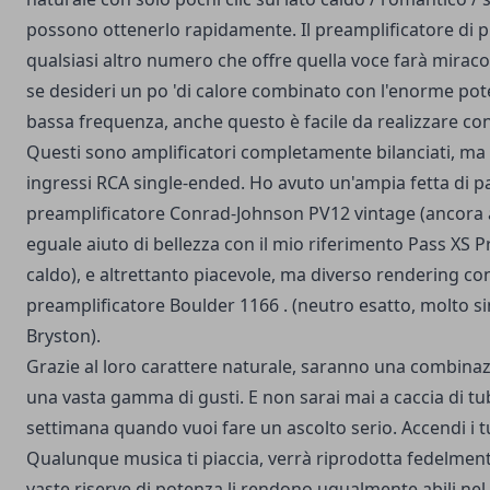
possono ottenerlo rapidamente. Il preamplificatore di p
qualsiasi altro numero che offre quella voce farà miracol
se desideri un po 'di calore combinato con l'enorme pote
bassa frequenza, anche questo è facile da realizzare con
Questi sono amplificatori completamente bilanciati, ma
ingressi RCA single-ended. Ho avuto un'ampia fetta di 
preamplificatore Conrad-Johnson PV12 vintage (ancora 
eguale aiuto di bellezza con il mio riferimento Pass XS 
caldo), e altrettanto piacevole, ma diverso rendering co
preamplificatore Boulder 1166 . (neutro esatto, molto sim
Bryston).
Grazie al loro carattere naturale, saranno una combinaz
una vasta gamma di gusti. E non sarai mai a caccia di tub
settimana quando vuoi fare un ascolto serio. Accendi i tuo
Qualunque musica ti piaccia, verrà riprodotta fedelmente
vaste riserve di potenza li rendono ugualmente abili nel 