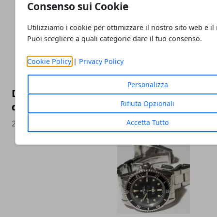
Consenso sui Cookie
Utilizziamo i cookie per ottimizzare il nostro sito web e il
Puoi scegliere a quali categorie dare il tuo consenso.
Cookie Policy
|
Privacy Policy
Personalizza
Dall’élite alla massa: come il trading auto
Rifiuta Opzionali
democratizzando l’investimento
Accetta Tutto
22/07/2025