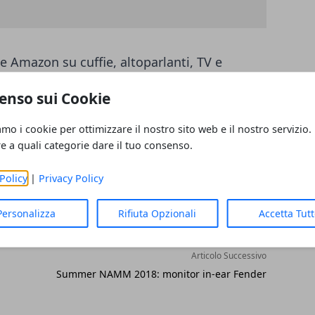
rte Amazon su cuffie, altoparlanti, TV e
enso sui Cookie
amo i cookie per ottimizzare il nostro sito web e il nostro servizio.
re a quali categorie dare il tuo consenso.
Policy
|
Privacy Policy
Personalizza
Rifiuta Opzionali
Accetta Tut
Articolo Successivo
Summer NAMM 2018: monitor in-ear Fender