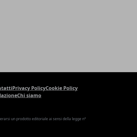
tatti
Privacy Policy
Cookie Policy
dazione
Chi siamo
arsi un prodotto editoriale ai sensi della legge n°