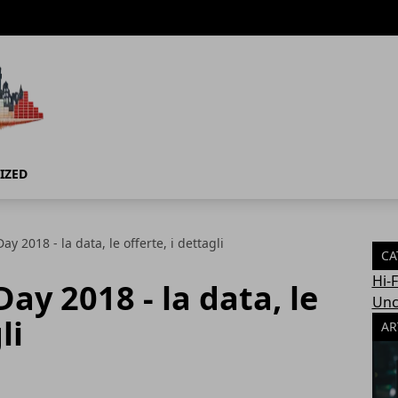
IZED
 2018 - la data, le offerte, i dettagli
CA
Hi-
y 2018 - la data, le
Unc
li
AR