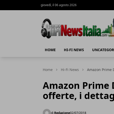
giovedì, il 06 agosto 2026
Hi-Fi News Italia
HOME
HI-FI NEWS
UNCATEGOR
Home
Hi-Fi News
Amazon Prime Day
Amazon Prime Da
offerte, i dettag
di
Redazione
02/07/2018