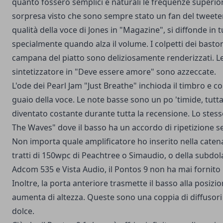
quanto fossero semplici e naturali le frequenze superior
sorpresa visto che sono sempre stato un fan del tweeter 
qualità della voce di Jones in "Magazine", si diffonde in t
specialmente quando alza il volume. I colpetti dei baston
campana del piatto sono deliziosamente renderizzati. Le
sintetizzatore in "Deve essere amore" sono azzeccate.
L'ode dei Pearl Jam "Just Breathe" inchioda il timbro e co
guaio della voce. Le note basse sono un po 'timide, tutt
diventato costante durante tutta la recensione. Lo stess
The Waves" dove il basso ha un accordo di ripetizione s
Non importa quale amplificatore ho inserito nella catena
tratti di 150wpc di Peachtree o Simaudio, o della subd
Adcom 535 e Vista Audio, il Pontos 9 non ha mai fornito i
Inoltre, la porta anteriore trasmette il basso alla posizi
aumenta di altezza. Queste sono una coppia di diffusori s
dolce.