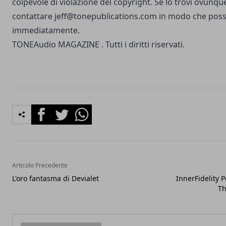
colpevole di violazione del copyright. Se lo trovi ovunqu
contattare
jeff@tonepublications.com
in modo che poss
immediatamente.
TONEAudio MAGAZINE
. Tutti i diritti riservati.
Facebook
Twitter
Whatsapp
Articolo Precedente
L'oro fantasma di Devialet
InnerFidelity P
Th