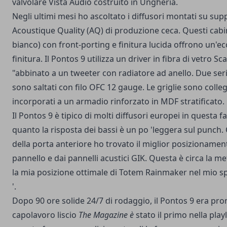
valvolare Vista Audio costruito in Ungheria.
Negli ultimi mesi ho ascoltato i diffusori montati su sup
Acoustique Quality (AQ) di produzione ceca. Questi cabi
bianco) con front-porting e finitura lucida offrono un'ecc
finitura. Il Pontos 9 utilizza un driver in fibra di vetro S
"abbinato a un tweeter con radiatore ad anello. Due serie
sono saltati con filo OFC 12 gauge. Le griglie sono coll
incorporati a un armadio rinforzato in MDF stratificato.
Il Pontos 9 è tipico di molti diffusori europei in questa f
quanto la risposta dei bassi è un po 'leggera sul punch. 
della porta anteriore ho trovato il miglior posizionamento
pannello e dai pannelli acustici GIK. Questa è circa la me
la mia posizione ottimale di Totem Rainmaker nel mio spa
'.
Dopo 90 ore solide 24/7 di rodaggio, il Pontos 9 era pron
capolavoro liscio
The Magazine è
stato il primo nella play