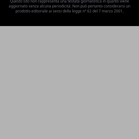
Questo sito non rappresenta una testata giornalistica in quanto viene
aggiornato senza alcuna periodicità. Non può pertanto considerarsi un
prodotto editoriale ai sensi della legge n° 62 del 7 marzo 2001.