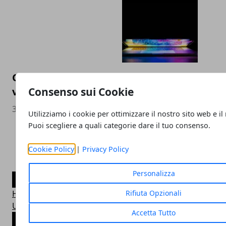
Come cambia la SEO nel 2023 e perché è ess
visibilità
Consenso sui Cookie
30/11/2022
Utilizziamo i cookie per ottimizzare il nostro sito web e il
Puoi scegliere a quali categorie dare il tuo consenso.
Cookie Policy
|
Privacy Policy
Personalizza
CATEGORIE
Hi-Fi News
Rifiuta Opzionali
Uncategorized
Accetta Tutto
ARTICOLI POPOLARI