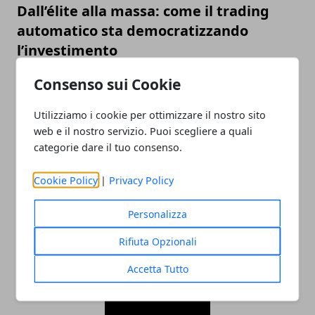
Dall’élite alla massa: come il trading
automatico sta democratizzando
l’investimento
22/07/2025
Consenso sui Cookie
Utilizziamo i cookie per ottimizzare il nostro sito
web e il nostro servizio. Puoi scegliere a quali
categorie dare il tuo consenso.
Cookie Policy
|
Privacy Policy
Personalizza
Valutazione orologi Rolex online, come
Rifiuta Opzionali
scegliere il miglior compro Rolex online
Accetta Tutto
23/05/2023