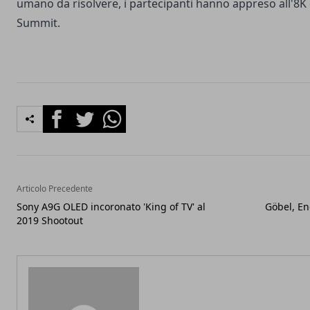
umano da risolvere, i partecipanti hanno appreso all'8K
Summit.
Facebook
Twitter
Whatsapp
Articolo Precedente
Sony A9G OLED incoronato 'King of TV' al
Göbel, E
2019 Shootout