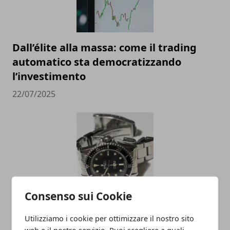
Dall’élite alla massa: come il trading
automatico sta democratizzando
l’investimento
22/07/2025
Consenso sui Cookie
Valutazione orologi Rolex online, come
scegliere il miglior compro Rolex online
Utilizziamo i cookie per ottimizzare il nostro sito