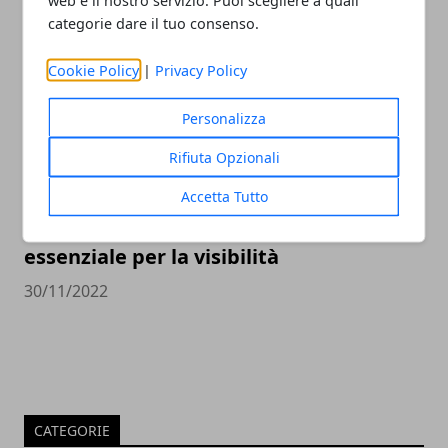
web e il nostro servizio. Puoi scegliere a quali
23/05/2023
categorie dare il tuo consenso.
Cookie Policy
|
Privacy Policy
Personalizza
Rifiuta Opzionali
Accetta Tutto
Come cambia la SEO nel 2023 e perché è
essenziale per la visibilità
30/11/2022
CATEGORIE